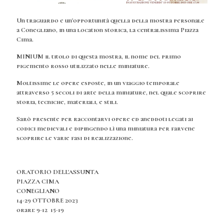
Un traguardo e un'opportunità quella della mostra personale
a Conegliano, in una location storica, la centralissima Piazza
Cima.
MINIUM il titolo di questa mostra, il nome del primo
pigemento rosso utilizzato nelle miniature.
Moltissime le opere esposte, in un viaggio temporale
attraverso 5 secoli di arte della miniature, nel quale scoprire
storia, tecniche, materiali, e stili.
Sarò presente per raccontarvi opere ed aneddoti legati ai
codici medievali e dipingendo lì una miniatura per farvene
scoprire le varie fasi di realizzazione.
ORATORIO DELL'ASSUNTA
PIAZZA CIMA
CONEGLIANO
14-29 OTTOBRE 2023
orari: 9-12 15-19