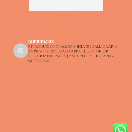
cisione 
 come il 
.Prezzo 
o 
miniumarte
RIPRODUZIONE PAGINE MINIATE | CALLIGRAFIA
ANTICA | IDEE REGALO
REPRODUCTION OF
ILLUMINATED PAGES | ANCIENT CALLIGRAPHY |
GIFT IDEAS