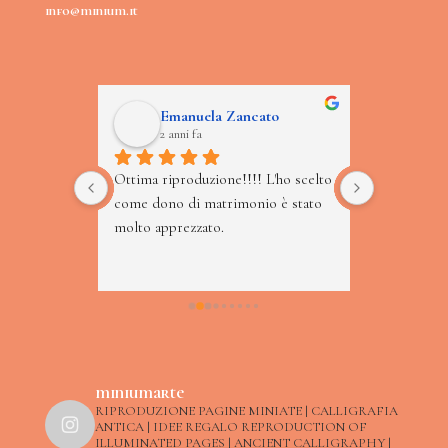
info@minium.it
o
Emanuela Zancato
Luc
2 anni fa
2 an
egalo 
Ottima riproduzione!!!! L'ho scelto 
Piccolo gio
ari, 
come dono di matrimonio è stato 
amore e co
o altro 
molto apprezzato.
cultura di
tti tutti a 
cisione 
 come il 
.Prezzo 
o 
miniumarte
RIPRODUZIONE PAGINE MINIATE | CALLIGRAFIA
ANTICA | IDEE REGALO
REPRODUCTION OF
ILLUMINATED PAGES | ANCIENT CALLIGRAPHY |