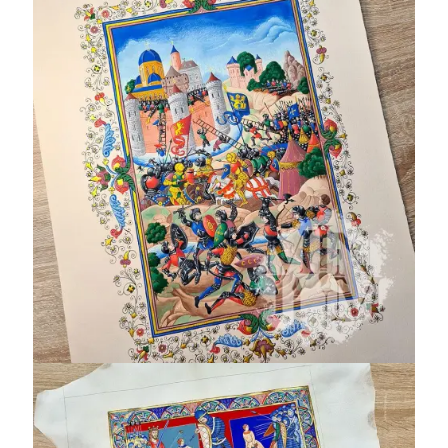
Assedio ad un
castello – Lewis E M
75:13
Winchester Bible