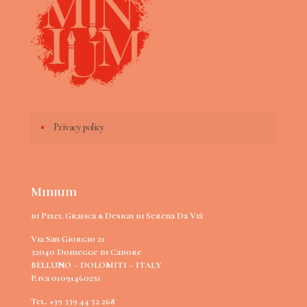
Privacy policy
Minium
di Pixel Grafica & Design di Serena Da Vià
Via San Giorgio 21
32040 Domegge di Cadore
BELLUNO – DOLOMITI – ITALY
P.iva 01091460251
Tel. +39 339 44 52 268