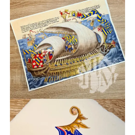
Galeone Contarini
Cod. St. Peter pap. 32
Capolettera
Decretalium S 104