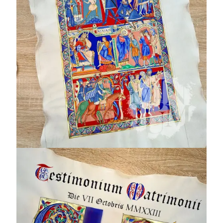
MS M.619 (Morgan
leaf)
Testimonium
Matrimonii