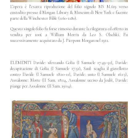
L’opera è l’esatta riproduzione del folio signolo MS M.619 verso
custodito presso il Morgan Library & Museum di New York e facente
parte della Winchester Bible (1160-1180).
Questo singolo folio fu forse rimosso durante la rilegatura ed offerto in
vendita per 100£ a William Morris da Leo S. Olschki. Fu
successivamente acquistato da J. Pierpont Morgan nel 1912.
ELEMENTI Davide: sferzando Golia (I Samuele 17:49-50), Davide:
decapitazione di Golia (I Samuele 17:51), Saul: scaglia il giavellotto
contro Davide (I Samuele 18:10-11), Davide: unto (I Samuele 16:13),
Assalonne: Morte (II Sam. 18:14, Assalonne ucciso da Joab), Davide:
piange per Assalonne (II Sam. 19:04).