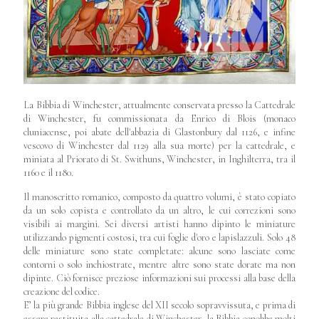
La Bibbia di Winchester, attualmente conservata presso la Cattedrale
di Winchester, fu commissionata da Enrico di Blois (monaco
cluniacense, poi abate dell'abbazia di Glastonbury dal 1126, e infine
vescovo di Winchester dal 1129 alla sua morte) per la cattedrale, e
miniata al Priorato di St. Swithuns, Winchester, in Inghilterra, tra il
1160 e il 1180.
Il manoscritto romanico, composto da quattro volumi, è stato copiato
da un solo copista e controllato da un altro, le cui correzioni sono
visibili ai margini. Sei diversi artisti hanno dipinto le miniature
utilizzando pigmenti costosi, tra cui foglie d'oro e lapislazzuli. Solo 48
delle miniature sono state completate: alcune sono lasciate come
contorni o solo inchiostrate, mentre altre sono state dorate ma non
dipinte. Ciò fornisce preziose informazioni sui processi alla base della
creazione del codice.
E’ la più grande Bibbia inglese del XII secolo sopravvissuta, e prima di
essere restituita alla cattedrale di Winchester, la Bibbia conobbe molti