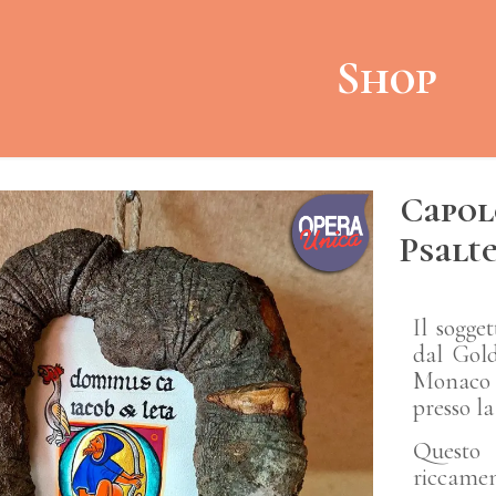
Shop
Capol
Psalt
Il sogge
dal Gol
Monaco 
presso la
Questo 
riccame