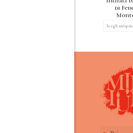
Iniziali 
di Fed
Monte