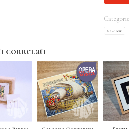
Categori
SKU:
0080
i correlati