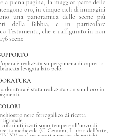
e a piena pagina, la maggior parte delle
ntengono oro, in cinque cicli di immagini
rono una panoramica delle scene più
nti della Bibbia, e in particolare
ico Testamento, che è raffigurato in non
176 scene.
SUPPORTO
L’opera è realizzata su pergamena di capretto
sbiancata levigata lato pelo.
DORATURA
La doratura è stata realizzata con simil oro in
pigmenti.
COLORI
Inchiostro nero ferrogallico di ricetta
rtigianale.
I colori utilizzati sono tempere all’uovo di
ricetta medievale (C. Cennini, Il libro dell’arte,
XIV-XV sec.) preparati a partire da antichi