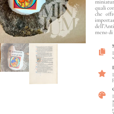
miniatur
quali co
che off
importa
dell’Ant
meno di 
a