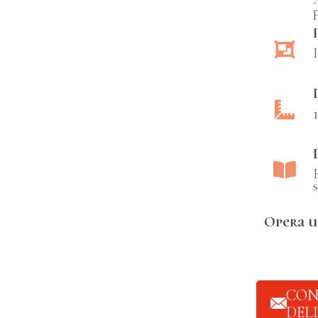
s
Opera u
CON
DEL