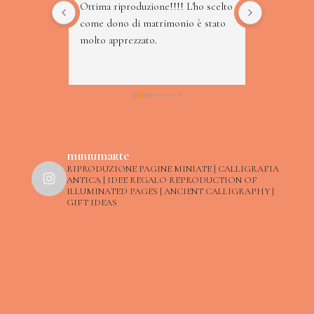
 
Ottima riproduzione!!!! L'ho scelto 
Piccolo gioiello
come dono di matrimonio è stato 
amore e competen
ro 
molto apprezzato.
cultura di mont
tti a 
ne 
 il 
zo 
miniumarte
RIPRODUZIONE PAGINE MINIATE | CALLIGRAFIA
ANTICA | IDEE REGALO
REPRODUCTION OF
ILLUMINATED PAGES | ANCIENT CALLIGRAPHY |
GIFT IDEAS