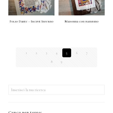
Folio Dante – Incipit Inferno
Madonna con bambino
1
2
3
4
5
6
7
8
9
Cerca per tema: