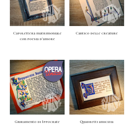
Capolettera matrimoniale
Cantico delle creature
con poesia d’amore
Giuramento di Ippocrate
Quadretti amicizia