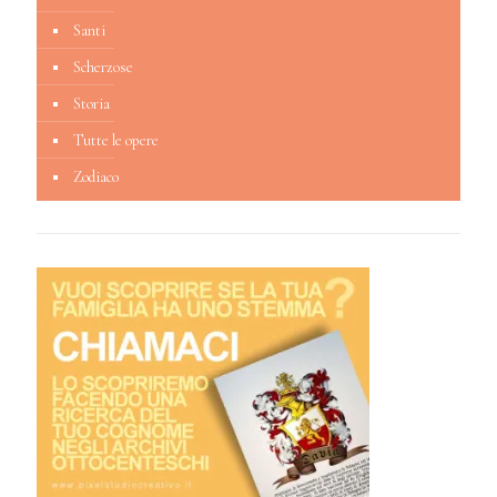
Santi
Scherzose
Storia
Tutte le opere
Zodiaco