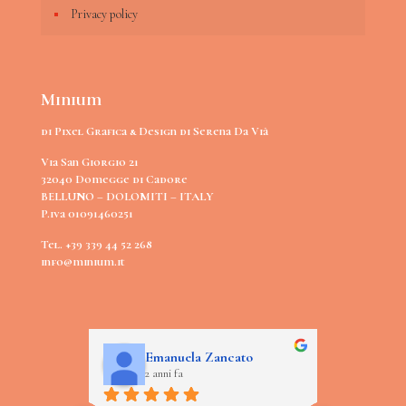
Privacy policy
Minium
di Pixel Grafica & Design di Serena Da Vià
Via San Giorgio 21
32040 Domegge di Cadore
BELLUNO – DOLOMITI – ITALY
P.iva 01091460251
Tel. +39 339 44 52 268
info@minium.it
Emanuela Zancato
Lucia T
2 anni fa
2 anni fa