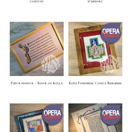
cortese
d’amore
Pater noster – Book of Kells
Rota Fortunae Codex Buranus