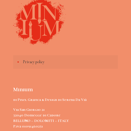
Privacy policy
Minium
di Pixel Grafica & Design di Serena Da Vià
Via San Giorgio 21
32040 Domegge di Cadore
BELLUNO – DOLOMITI – ITALY
P.iva 01091460251