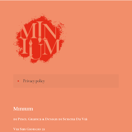
Privacy policy
Minium
di Pixel Grafica & Design di Serena Da Vià
Via San Giorgio 21