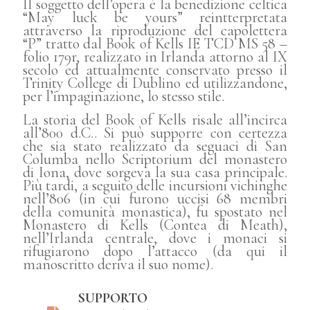
Il soggetto dell’opera è la benedizione celtica
“May luck be yours” reintterpretata
attraverso la riproduzione del capolettera
“P” tratto dal Book of Kells IE TCD MS 58 –
folio 179r, realizzato in Irlanda attorno al IX
secolo ed attualmente conservato presso il
Trinity College di Dublino ed utilizzandone,
per l’impaginazione, lo stesso stile.
La storia del Book of Kells risale all’incirca
all’800 d.C.. Si può supporre con certezza
che sia stato realizzato da seguaci di San
Columba nello Scriptorium del monastero
di Iona, dove sorgeva la sua casa principale.
Più tardi, a seguito delle incursioni vichinghe
nell’806 (in cui furono uccisi 68 membri
della comunità monastica), fu spostato nel
Monastero di Kells (Contea di Meath),
nell’Irlanda centrale, dove i monaci si
rifugiarono dopo l’attacco (da qui il
manoscritto deriva il suo nome).
SUPPORTO