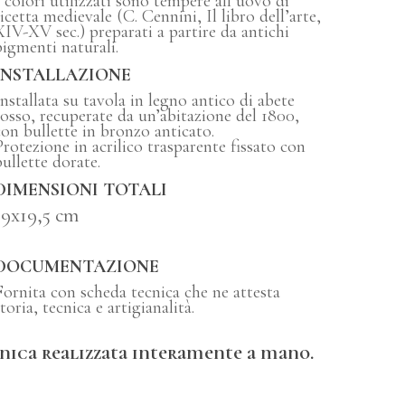
I colori utilizzati sono tempere all’uovo di
ricetta medievale (C. Cennini, Il libro dell’arte,
XIV-XV sec.) preparati a partire da antichi
pigmenti naturali.
INSTALLAZIONE
Installata su tavola in legno antico di abete
rosso, recuperate da un’abitazione del 1800,
con bullette in bronzo anticato.
Protezione in acrilico trasparente fissato con
bullette dorate.
DIMENSIONI TOTALI
19x19,5 cm
DOCUMENTAZIONE
Fornita con scheda tecnica che ne attesta
toria, tecnica e artigianalità.
nica realizzata interamente a mano.