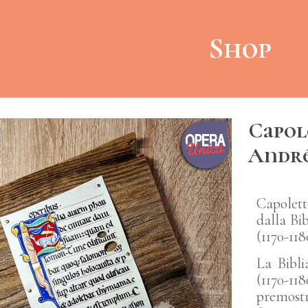
Shop
Capole
André
Capolett
dalla Bi
(1170-118
La Bibli
(1170-
premostr