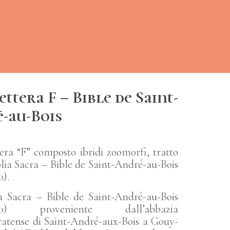
ttera F – Bible de Saint-
-au-Bois
era “F” composto ibridi zoomorfi, tratto
blia Sacra – Bible de Saint-André-au-Bois
0).
a Sacra – Bible de Saint-André-au-Bois
1180) proveniente dall’abbazia
atense di Saint-André-aux-Bois a Gouy-