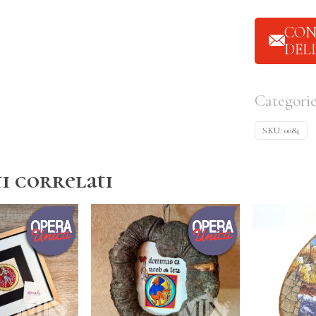
CON
DEL
Categori
SKU:
0084
i correlati