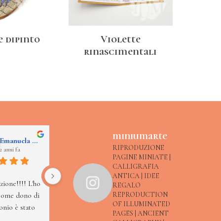
e dipinto
Violette
rinascimentali
miniumarte
Emanuela Zancato
Lucia Tacchi
Paola De Pellegrin
RIPRODUZIONE
2 anni fa
2 anni fa
3 anni fa
PAGINE MINIATE |
CALLIGRAFIA
Piccolo gioiello, 
Ho visitato 
ANTICA | IDEE
ione!!!! L'ho 
grande cura amore e 
un'esposizione delle 
REGALO
REPRODUCTION
come dono di 
competenza. 
miniature create da 
OF ILLUMINATED
nio è stato 
Materiali e cultura di 
Pixel Studio Creativo 
PAGES | ANCIENT
pprezzato.
montagna 
a Conegliano, tutti 