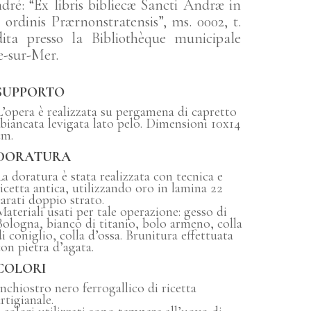
dré: “Ex libris bibliecæ Sancti Andræ in
ordinis Prærnonstratensis”, ms. 0002, t.
dita presso la Bibliothèque municipale
-sur-Mer.
SUPPORTO
L’opera è realizzata su pergamena di capretto
sbiancata levigata lato pelo. Dimensioni 10x14
cm.
DORATURA
La doratura è stata realizzata con tecnica e
ricetta antica, utilizzando oro in lamina 22
carati doppio strato.
Materiali usati per tale operazione: gesso di
Bologna, bianco di titanio, bolo armeno, colla
di coniglio, colla d’ossa. Brunitura effettuata
con pietra d’agata.
COLORI
Inchiostro nero ferrogallico di ricetta
rtigianale.