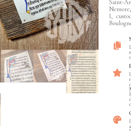
Saint-An
Nemore, 
I, custo
Boulogne
a