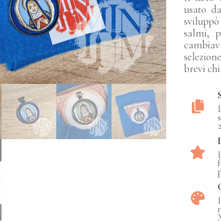
usato d
sviluppò
salmi, p
cambiava
selezion
brevi chi