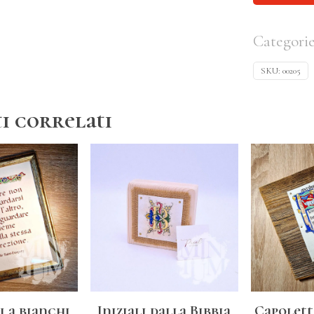
Categori
SKU:
00205
i correlati
i a bianchi
Iniziali dalla Bibbia
Capolett