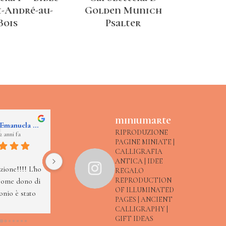
t-André-au-
Golden Munich
Bois
Psalter
miniumarte
Emanuela Zancato
Lucia Tacchi
Paola De Pellegrin
RIPRODUZIONE
2 anni fa
2 anni fa
3 anni fa
PAGINE MINIATE |
CALLIGRAFIA
Piccolo gioiello, 
Ho visitato 
ANTICA | IDEE
ione!!!! L'ho 
grande cura amore e 
un'esposizione delle 
REGALO
REPRODUCTION
come dono di 
competenza. 
miniature create da 
OF ILLUMINATED
nio è stato 
Materiali e cultura di 
Pixel Studio Creativo 
PAGES | ANCIENT
pprezzato.
montagna 
a Conegliano, tutti 
CALLIGRAPHY |
bellissimi lavori 
GIFT IDEAS