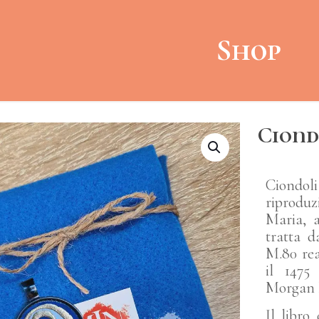
Shop
Ciond
Ciondo
riprodu
Maria, 
tratta 
M.80 real
il 1475
Morgan 
Il libro