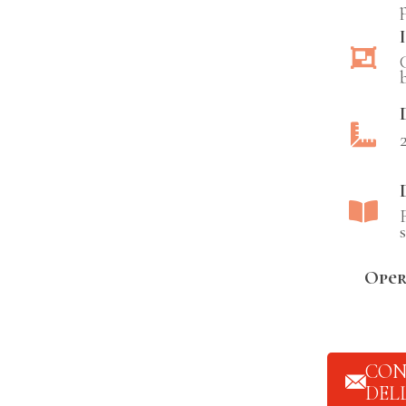
s
Oper
CON
DEL