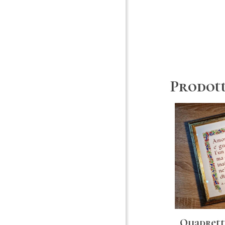
Prodott
Quadrett