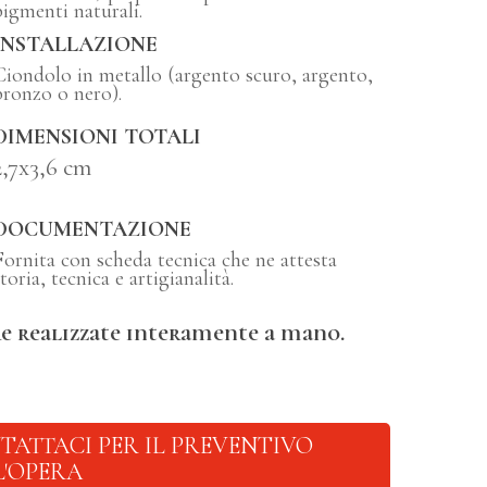
pigmenti naturali.
INSTALLAZIONE
Ciondolo in metallo (argento scuro, argento,
bronzo o nero).
DIMENSIONI TOTALI
2,7x3,6 cm
DOCUMENTAZIONE
Fornita con scheda tecnica che ne attesta
toria, tecnica e artigianalità.
e realizzate interamente a mano.
TATTACI PER IL PREVENTIVO
L'OPERA