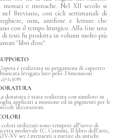
a monaci e monache. Nel XII secolo si
 nel Breviario, con cicli settimanali di
reghiere, inni, antifone e letture che
no con il tempo liturgico. Alla fine una
e di testi fu prodotta in volumi molto più
amati "libri d'ore".
SUPPORTO
L’opera è realizzata su pergamena di capretto
sbiancata levigata lato pelo. Dimensioni
2,5×2,5cm.
DORATURA
La doratura è stata realizzata con similoro in
foglia applicati a missione ed in pigmenti per le
piccole decorazioni.
COLORI
I colori utilizzati sono tempere all’uovo di
ricetta medievale (C. Cennini, Il libro dell’arte,
XIV-XV sec.) preparati a partire da antichi