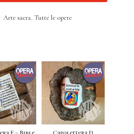
e:
Arte sacra
,
Tutte le opere
era F – Bible
Capolettera D