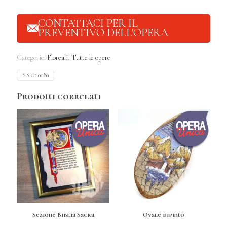
CONTATTACI PER IL
PREVENTIVO DELL'OPERA
Categorie:
Floreali
,
Tutte le opere
SKU:
0180
Prodotti correlati
Sezione Biblia Sacra
Ovale dipinto